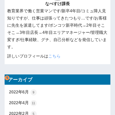
なべすけ課長
教育業界で働く営業マンです/新卒4年目/コミュ障人見
知りですが、仕事は頑張ってきたつもり…です/お客様
に先生を派遣してます/ポンコツ新卒時代→2年目そこ
そこ→3年目店長→4年目エリアマネージャー/管理職大
変すぎ/仕事経験、グチ、自己分析などを発信していま
す。
詳しいプロフィールは
こちら
アーカイブ
2022年6月
9
2022年4月
11
2022年2月
5