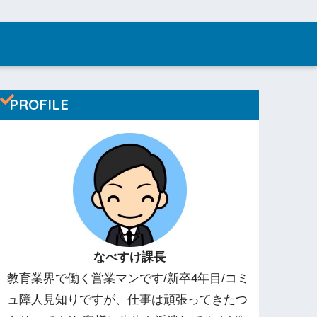
PROFILE
なべすけ課長
教育業界で働く営業マンです/新卒4年目/コミ
ュ障人見知りですが、仕事は頑張ってきたつ