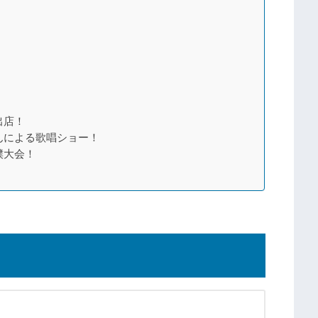
出店！
んによる歌唱ショー！
撲大会！