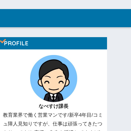
PROFILE
なべすけ課長
教育業界で働く営業マンです/新卒4年目/コミ
ュ障人見知りですが、仕事は頑張ってきたつ