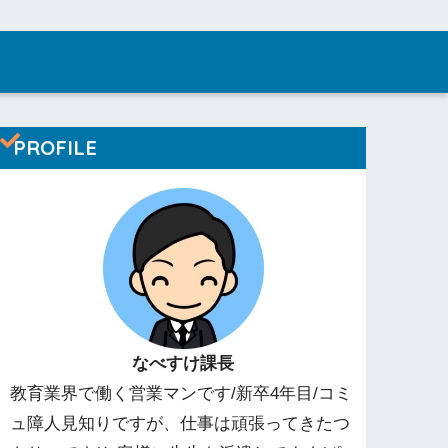
PROFILE
なべすけ課長
教育業界で働く営業マンです/新卒4年目/コミ
ュ障人見知りですが、仕事は頑張ってきたつ